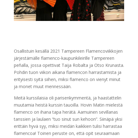
Osallistuin kesällä 2021 Tampereen Flamencoviikkojen
järjestämälle flamenco-kaupunkileirille Tampereen
peñalla, jossa opettivat Taija Robalta ja Otso Krunasta.
Pohdin tuon viikon aikana flamencon harrastamista ja
erityisesti syitä siihen, miksi flamenco on vienyt minut
ja monet muut mennessään.
Meitä kurssilaisia oli parisenkymmentä, ja haastattelin
muutamia heistä kurssin tauoilla. Hovin Matin mielestä
flamenco on ihana tapa herätä. Aamuinen sevillanas
tanssien ja laulaen “tuo sinut sun kehoon”. Siinäpä yksi
erittäin hyvä syy, miksi meidän kaikkien tulisi harrastaa
flamencoa! Toinen peruste on, että opit seuraamaan