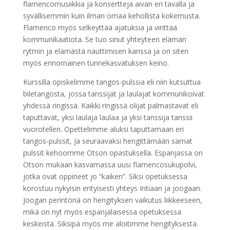
flamencomusiikkia ja konsertteja aivan eri tavalla ja
syvällisemmin kuin ilman omaa kehollista kokemusta.
Flamenco myös selkeyttää ajatuksia ja virittää
kommunikaatiota. Se tuo sinut yhteyteen elämän
rytmin ja elämästä nauttimisen kanssa ja on siten
myös erinomainen tunnekasvatuksen keino.
Kurssilla opiskelimme tangos-pulssia eli niin kutsuttua
biletangosta, jossa tanssijat ja laulajat kommunikoivat
yhdessä ringissä. Kaikki ringissä olijat palmastavat eli
taputtavat, yksi laulaja laulaa ja yksi tanssija tanssii
vuorotellen. Opettelimme aluksi taputtamaan eri
tangos-pulssit, ja seuraavaksi hengittämään samat
pulssit kehoomme Otson opastuksella. Espanjassa on
Otson mukaan kasvamassa uusi flamencosukupolvi,
jotka ovat oppineet jo “kaiken”. Siksi opetuksessa
korostuu nykyisin erityisesti yhteys Intiaan ja joogaan.
Joogan perintönä on hengityksen vaikutus liikkeeseen,
mikä on nyt myös espanjalaisessa opetuksessa
keskeistä. Siksipä myös me aloitimme hengityksestä.