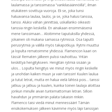
laulamassa ja tanssimassa ”vankilasäännöillä”, ilman
etukäteen sovittuja vuoroja. Eli se, joka tunsi
haluavansa laulaa, lauloi, ja se, joka halusi tanssia,
tanssi. Aluksi vähän jännittää, uskallanko oikeasti
tanssia ringin keskellä. En ainakaan ensimmäisenä
mene tanssimaan… Aloitimme taputuksilla yhdessä,
jokainen oli mukana samassa rytmissä. Osa taputti
perusrytmiä ja välillä myös takapotkuja. Rytmi muuttui
ja lopulta rematoimme yhdessä. Flamencon kaari on
tässä! Rematen jälkeen pulssi rauhoittuu. Yritän
keskittyä hengitykseen. Hengitän rytmiä sisään ja
ulos… Lopulta hengitys vie minut myös ringin keskelle
ja unohdan kaiken muun ja vain tanssin! Kuulen laulua
ja tutut letrat, mutta en halua vielä lähteä pois… tanssi
jatkuu ja jatkuu ja kuulen, kuinka toinen laulaja aloittaa
jonkun minulle aivan tuntemattoman letran. Silloin
havahdun ja ymmärrän palata takaisin rinkiin.
Flamenco taisi viedä minut mennessään! Tämän
ensikokemuksen jälkeen kävimme myös läpi tanssijan