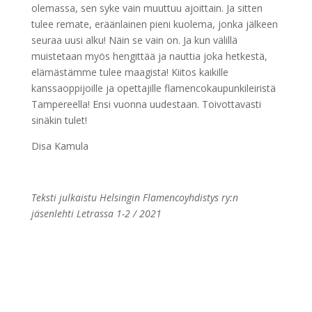
olemassa, sen syke vain muuttuu ajoittain. Ja sitten
tulee remate, eräänlainen pieni kuolema, jonka jälkeen
seuraa uusi alku! Näin se vain on. Ja kun välillä
muistetaan myös hengittää ja nauttia joka hetkestä,
elämästämme tulee maagista! Kiitos kaikille
kanssaoppijoille ja opettajille flamencokaupunkileiristä
Tampereella! Ensi vuonna uudestaan. Toivottavasti
sinäkin tulet!
Disa Kamula
Teksti julkaistu Helsingin Flamencoyhdistys ry:n
jäsenlehti Letrassa 1-2 / 2021