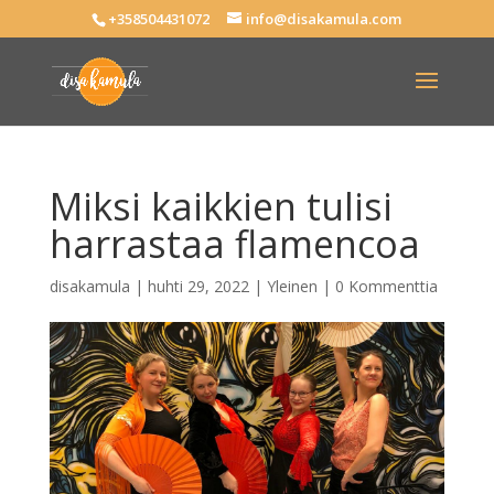
+358504431072
info@disakamula.com
Miksi kaikkien tulisi
harrastaa flamencoa
disakamula
|
huhti 29, 2022
|
Yleinen
|
0 Kommenttia