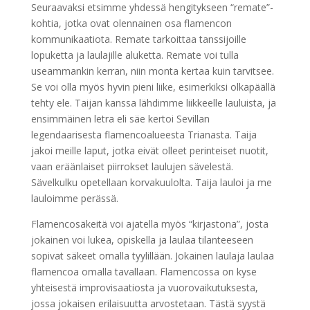
Seuraavaksi etsimme yhdessä hengitykseen “remate”-
kohtia, jotka ovat olennainen osa flamencon
kommunikaatiota. Remate tarkoittaa tanssijoille
lopuketta ja laulajille aluketta. Remate voi tulla
useammankin kerran, niin monta kertaa kuin tarvitsee.
Se voi olla myös hyvin pieni liike, esimerkiksi olkapäällä
tehty ele. Taijan kanssa lähdimme liikkeelle lauluista, ja
ensimmäinen letra eli säe kertoi Sevillan
legendaarisesta flamencoalueesta Trianasta. Taija
jakoi meille laput, jotka eivät olleet perinteiset nuotit,
vaan eräänlaiset piirrokset laulujen sävelestä.
Sävelkulku opetellaan korvakuulolta. Taija lauloi ja me
lauloimme perässä.
Flamencosäkeitä voi ajatella myös “kirjastona”, josta
jokainen voi lukea, opiskella ja laulaa tilanteeseen
sopivat säkeet omalla tyylillään. Jokainen laulaja laulaa
flamencoa omalla tavallaan. Flamencossa on kyse
yhteisestä improvisaatiosta ja vuorovaikutuksesta,
jossa jokaisen erilaisuutta arvostetaan. Tästä syystä