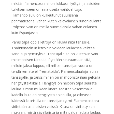
mikään flamencossa ei ole lukkoon lyötyä, ja asioiden
tulkitsemiseen on aina useita vaihtoehtoja.
Flamencolaulu on kulkeutunut suullisena
perimätietona, vähän kuten kalevalainen runonlaulanta.
Poljento vain on meillä suomalaisilla vähän erilainen
kuin Espanjassa!
Paras tapa oppia letroja on laulaa niitä tanssille.
Traditionaalisiin letroihin voidaan laulaessa vaihtaa
sanoja ja rytmityksiä. Tanssijalle se on kuitenkin vain
minimaalisen tärkeää. Pyritään seuraamaan sitä,
milloin jakso loppuu, eli milloin tanssijan vuoro on
tehdä remate eli “rematoida”. Flamencolaulaja laulaa
tanssijalle, ja tanssiminen on mahdollista ihan pelkällä
hengitystaktiikalla. Hengitys on helpoin tapa seurata
laulua. Otson mukaan kitara säestää vasemmalla
kädellä laulajan hengitystä soinnuilla, ja oikeassa
kädessä kitaristilla on tanssijan rytmi. Flamencokitara
viritetään aina biisien välissä. Kitara on viritetty sen
mukaan, mistä sävellajista ja mitä paloa laulaja laulaa.