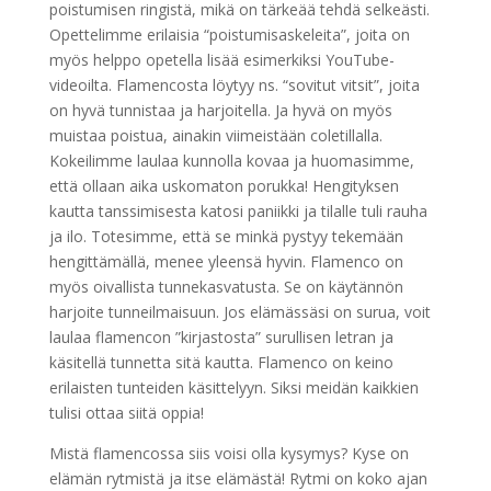
poistumisen ringistä, mikä on tärkeää tehdä selkeästi.
Opettelimme erilaisia “poistumisaskeleita”, joita on
myös helppo opetella lisää esimerkiksi YouTube-
videoilta. Flamencosta löytyy ns. “sovitut vitsit”, joita
on hyvä tunnistaa ja harjoitella. Ja hyvä on myös
muistaa poistua, ainakin viimeistään coletillalla.
Kokeilimme laulaa kunnolla kovaa ja huomasimme,
että ollaan aika uskomaton porukka! Hengityksen
kautta tanssimisesta katosi paniikki ja tilalle tuli rauha
ja ilo. Totesimme, että se minkä pystyy tekemään
hengittämällä, menee yleensä hyvin. Flamenco on
myös oivallista tunnekasvatusta. Se on käytännön
harjoite tunneilmaisuun. Jos elämässäsi on surua, voit
laulaa flamencon ”kirjastosta” surullisen letran ja
käsitellä tunnetta sitä kautta. Flamenco on keino
erilaisten tunteiden käsittelyyn. Siksi meidän kaikkien
tulisi ottaa siitä oppia!
Mistä flamencossa siis voisi olla kysymys? Kyse on
elämän rytmistä ja itse elämästä! Rytmi on koko ajan