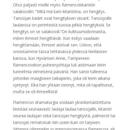
Otso paljasti meille myös flamencokitaristin
salakoodin: “Mitä mä luen kitaristina, on hengitys.
Tanssijan kädet ovat hengityksen viisarit. Tanssijoille
laulaessa on perinteistä suosia pitkiä hengityksiä. Se
hengitys on se salakoodi.”On kulttuurisidonnaista,
miten ihmiset hengittävät. Kun esitys saadaan
hengittämään, ihmiset aistivat sen. Uskon, että
onnistuimme tässä tehtävässä yhdessä leiriläisten
kanssa, kun Hyvärisen Anne, Tampereen
flamencoviikon puheenjohtaja tuli aistimaan leirin
tunnelmia viimeisenä päivänä. Hän sanoi tulleensa
johonkin maagiseen taikapiiriin, joka oli leirin aikana
syntynyt. Eikä hän yhtään tiennyt, mitä oli tapahtunut,
mutta se oli ihmeellistä!
Flamencon dramaturgia voidaan yksinkertaistettuna
tiivistää seuraavasti: laulaja laulaa tanssijalle, kitaristi
seuraa laulajan sekä tanssijan hengitystä, palmerot tai
tanssijat rematoivat niin usein kuin on tarpeen.
Sittenpä olimmekin jo improvisoimassa flamencoa, eli