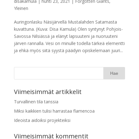
disakamula
|
huhti 23, 2021
|
Forgotten Giants
,
Yleinen
Auringonlasku Näsijärvellä Mustalahden Satamasta
kuvattuna. (Kuva: Disa Kamula) Olen syntynyt Pohjois-
Savossa Nilsiässä ja elänyt lapsuuteni ja nuoruuteni
järven rannalla. Vesi on minulle todella tärkeä elementti
ja ehkä myös siitä syystä päädyin opiskelemaan juuri...
Viimeisimmät artikkelit
Turvallinen tila tanssia
Miksi kaikkien tulisi harrastaa flamencoa
Ideoista aidoiksi projekteiksi
Viimeisimmät kommentit