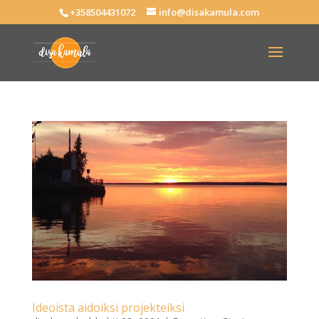
+358504431072
info@disakamula.com
Ideoista aidoiksi projekteiksi